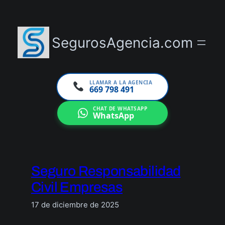
Saltar
al
contenido
SegurosAgencia.com
LLAMAR A LA AGENCIA
669 798 491
CHAT DE WHATSAPP
WhatsApp
Seguro Responsabilidad
Civil Empresas
17 de diciembre de 2025