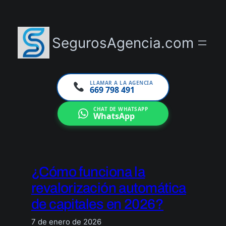
Saltar
al
contenido
SegurosAgencia.com
LLAMAR A LA AGENCIA
669 798 491
CHAT DE WHATSAPP
WhatsApp
¿Cómo funciona la
revalorización automática
de capitales en 2026?
7 de enero de 2026