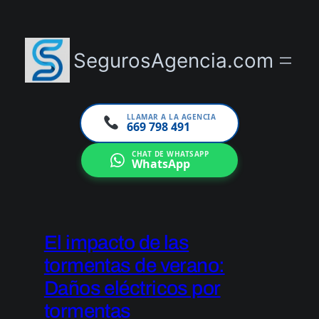
Saltar
al
contenido
SegurosAgencia.com
LLAMAR A LA AGENCIA
669 798 491
CHAT DE WHATSAPP
WhatsApp
El impacto de las
tormentas de verano:
Daños eléctricos por
tormentas