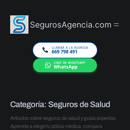
SegurosAgencia.com
LLAMAR A LA AGENCIA
669 798 491
CHAT DE WHATSAPP
WhatsApp
Categoría:
Seguros de Salud
Artículos sobre seguros de salud y guías expertas.
Aprende a elegir tu póliza médica, compara